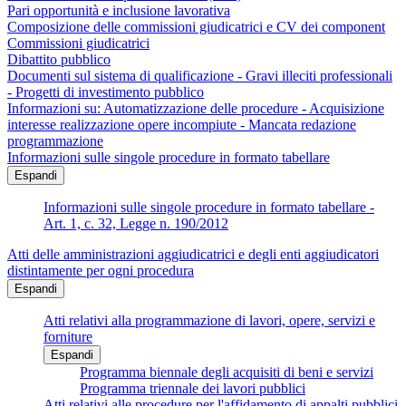
Pari opportunità e inclusione lavorativa
Composizione delle commissioni giudicatrici e CV dei component
Commissioni giudicatrici
Dibattito pubblico
Documenti sul sistema di qualificazione - Gravi illeciti professionali
- Progetti di investimento pubblico
Informazioni su: Automatizzazione delle procedure - Acquisizione
interesse realizzazione opere incompiute - Mancata redazione
programmazione
Informazioni sulle singole procedure in formato tabellare
Espandi
Informazioni sulle singole procedure in formato tabellare -
Art. 1, c. 32, Legge n. 190/2012
Atti delle amministrazioni aggiudicatrici e degli enti aggiudicatori
distintamente per ogni procedura
Espandi
Atti relativi alla programmazione di lavori, opere, servizi e
forniture
Espandi
Programma biennale degli acquisiti di beni e servizi
Programma triennale dei lavori pubblici
Atti relativi alle procedure per l'affidamento di appalti pubblici