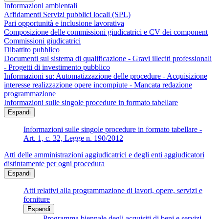
Informazioni ambientali
Affidamenti Servizi pubblici locali (SPL)
Pari opportunità e inclusione lavorativa
Composizione delle commissioni giudicatrici e CV dei component
Commissioni giudicatrici
Dibattito pubblico
Documenti sul sistema di qualificazione - Gravi illeciti professionali
- Progetti di investimento pubblico
Informazioni su: Automatizzazione delle procedure - Acquisizione
interesse realizzazione opere incompiute - Mancata redazione
programmazione
Informazioni sulle singole procedure in formato tabellare
Espandi
Informazioni sulle singole procedure in formato tabellare -
Art. 1, c. 32, Legge n. 190/2012
Atti delle amministrazioni aggiudicatrici e degli enti aggiudicatori
distintamente per ogni procedura
Espandi
Atti relativi alla programmazione di lavori, opere, servizi e
forniture
Espandi
Programma biennale degli acquisiti di beni e servizi