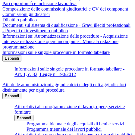
Pari opportunità e inclusione lavorativa
Composizione delle commissioni giudicatrici e CV dei component
Commissioni giudicatrici
Dibattito pubblico
Documenti sul sistema di qualificazione - Gravi illeciti professionali
- Progetti di investimento pubblico
Informazioni su: Automatizzazione delle procedure - Acquisizione
interesse realizzazione opere incompiute - Mancata redazione
programmazione
Informazioni sulle singole procedure in formato tabellare
Espandi
Informazioni sulle singole procedure in formato tabellare -
Art. 1, c. 32, Legge n. 190/2012
Atti delle amministrazioni aggiudicatrici e degli enti aggiudicatori
distintamente per ogni procedura
Espandi
Atti relativi alla programmazione di lavori, opere, servizi e
forniture
Espandi
Programma biennale degli acquisiti di beni e servizi
Programma triennale dei lavori pubblici
Atti relativi alle procedure per l'affidamento di appalti pubblici