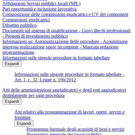
Affidamenti Servizi pubblici locali (SPL)
Pari opportunità e inclusione lavorativa
Composizione delle commissioni giudicatrici e CV dei component
Commissioni giudicatrici
Dibattito pubblico
Documenti sul sistema di qualificazione - Gravi illeciti professionali
- Progetti di investimento pubblico
Informazioni su: Automatizzazione delle procedure - Acquisizione
interesse realizzazione opere incompiute - Mancata redazione
programmazione
Informazioni sulle singole procedure in formato tabellare
Espandi
Informazioni sulle singole procedure in formato tabellare -
Art. 1, c. 32, Legge n. 190/2012
Atti delle amministrazioni aggiudicatrici e degli enti aggiudicatori
distintamente per ogni procedura
Espandi
Atti relativi alla programmazione di lavori, opere, servizi e
forniture
Espandi
Programma biennale degli acquisiti di beni e servizi
Programma triennale dei lavori pubblici