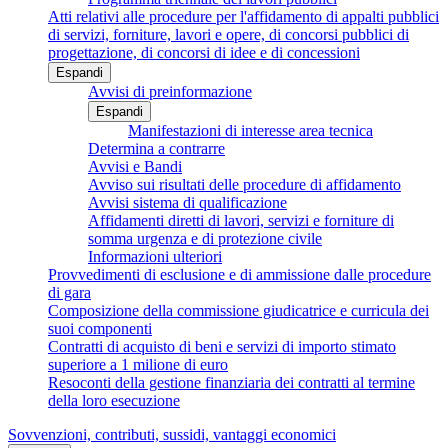
Atti relativi alle procedure per l'affidamento di appalti pubblici
di servizi, forniture, lavori e opere, di concorsi pubblici di
progettazione, di concorsi di idee e di concessioni
Espandi
Avvisi di preinformazione
Espandi
Manifestazioni di interesse area tecnica
Determina a contrarre
Avvisi e Bandi
Avviso sui risultati delle procedure di affidamento
Avvisi sistema di qualificazione
Affidamenti diretti di lavori, servizi e forniture di
somma urgenza e di protezione civile
Informazioni ulteriori
Provvedimenti di esclusione e di ammissione dalle procedure
di gara
Composizione della commissione giudicatrice e curricula dei
suoi componenti
Contratti di acquisto di beni e servizi di importo stimato
superiore a 1 milione di euro
Resoconti della gestione finanziaria dei contratti al termine
della loro esecuzione
Sovvenzioni, contributi, sussidi, vantaggi economici