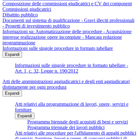
Composizione delle commissioni giudicatrici e CV dei component
Commissioni giudicatrici
Dibattito pubblico
Documenti sul sistema di qualificazione - Gravi illeciti professionali
- Progetti di investimento pubblico
Informazioni su: Automatizzazione delle procedure - Acquisizione
interesse realizzazione opere incompiute - Mancata redazione
programmazione
Informazioni sulle singole procedure in formato tabellare
Espandi
Informazioni sulle singole procedure in formato tabellare -
Art. 1, c. 32, Legge n. 190/2012
Atti delle amministrazioni aggiudicatrici e degli enti aggiudicatori
distintamente per ogni procedura
Espandi
Atti relativi alla programmazione di lavori, opere, servizi e
forniture
Espandi
Programma biennale degli acquisiti di beni e servizi
Programma triennale dei lavori pubblici
Atti relativi alle procedure per l'affidamento di appalti pubblici
di servizi, forniture, lavori e opere, di concorsi pubblici di