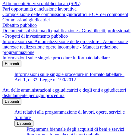
Affidamenti Servizi pubblici locali (SPL)
Pari opportunità e inclusione lavorativa
Composizione delle commissioni giudicatrici e CV dei component
Commissioni giudicatrici
Dibattito pubblico
Documenti sul sistema di qualificazione - Gravi illeciti professionali
- Progetti di investimento pubblico
Informazioni su: Automatizzazione delle procedure - Acquisizione
interesse realizzazione opere incompiute - Mancata redazione
programmazione
Informazioni sulle singole procedure in formato tabellare
Espandi
Informazioni sulle singole procedure in formato tabellare -
Art. 1, c. 32, Legge n. 190/2012
Atti delle amministrazioni aggiudicatrici e degli enti aggiudicatori
distintamente per ogni procedura
Espandi
Atti relativi alla programmazione di lavori, opere, servizi e
forniture
Espandi
Programma biennale degli acquisiti di beni e servizi
Programma triennale dei lavori pubblici