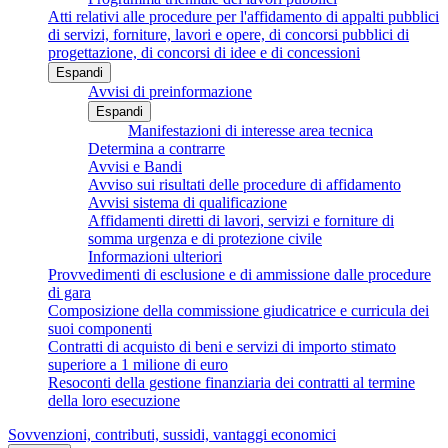
Atti relativi alle procedure per l'affidamento di appalti pubblici
di servizi, forniture, lavori e opere, di concorsi pubblici di
progettazione, di concorsi di idee e di concessioni
Espandi
Avvisi di preinformazione
Espandi
Manifestazioni di interesse area tecnica
Determina a contrarre
Avvisi e Bandi
Avviso sui risultati delle procedure di affidamento
Avvisi sistema di qualificazione
Affidamenti diretti di lavori, servizi e forniture di
somma urgenza e di protezione civile
Informazioni ulteriori
Provvedimenti di esclusione e di ammissione dalle procedure
di gara
Composizione della commissione giudicatrice e curricula dei
suoi componenti
Contratti di acquisto di beni e servizi di importo stimato
superiore a 1 milione di euro
Resoconti della gestione finanziaria dei contratti al termine
della loro esecuzione
Sovvenzioni, contributi, sussidi, vantaggi economici