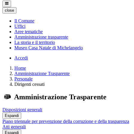
close
Il Comune
Uffici
Aree tematiche
Amministrazione trasparente
La storia e il territorio
Museo Casa Natale di Michelangelo
Accedi
Home
Amministrazione Trasparente
Personale
Dirigenti cessati
Amministrazione Trasparente
Disposizioni generali
Espandi
Piano triennale per prevenzione della corruzione e della trasparenza
Atti generali
Espandi