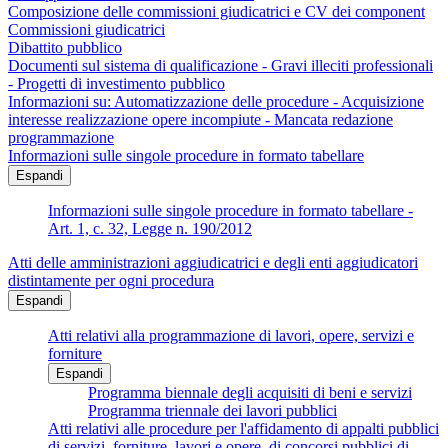
Composizione delle commissioni giudicatrici e CV dei component
Commissioni giudicatrici
Dibattito pubblico
Documenti sul sistema di qualificazione - Gravi illeciti professionali
- Progetti di investimento pubblico
Informazioni su: Automatizzazione delle procedure - Acquisizione
interesse realizzazione opere incompiute - Mancata redazione
programmazione
Informazioni sulle singole procedure in formato tabellare
Espandi
Informazioni sulle singole procedure in formato tabellare -
Art. 1, c. 32, Legge n. 190/2012
Atti delle amministrazioni aggiudicatrici e degli enti aggiudicatori
distintamente per ogni procedura
Espandi
Atti relativi alla programmazione di lavori, opere, servizi e
forniture
Espandi
Programma biennale degli acquisiti di beni e servizi
Programma triennale dei lavori pubblici
Atti relativi alle procedure per l'affidamento di appalti pubblici
di servizi, forniture, lavori e opere, di concorsi pubblici di