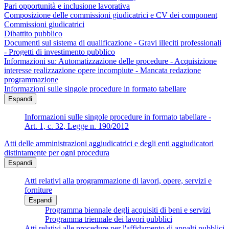
Pari opportunità e inclusione lavorativa
Composizione delle commissioni giudicatrici e CV dei component
Commissioni giudicatrici
Dibattito pubblico
Documenti sul sistema di qualificazione - Gravi illeciti professionali
- Progetti di investimento pubblico
Informazioni su: Automatizzazione delle procedure - Acquisizione
interesse realizzazione opere incompiute - Mancata redazione
programmazione
Informazioni sulle singole procedure in formato tabellare
Espandi
Informazioni sulle singole procedure in formato tabellare -
Art. 1, c. 32, Legge n. 190/2012
Atti delle amministrazioni aggiudicatrici e degli enti aggiudicatori
distintamente per ogni procedura
Espandi
Atti relativi alla programmazione di lavori, opere, servizi e
forniture
Espandi
Programma biennale degli acquisiti di beni e servizi
Programma triennale dei lavori pubblici
Atti relativi alle procedure per l'affidamento di appalti pubblici