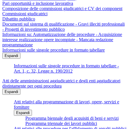
Pari opportunità e inclusione lavorativa
Composizione delle commissioni giudicatrici e CV dei component
Commissioni giudicatrici
Dibattito pubblico
Documenti sul sistema di qualificazione - Gravi illeciti professionali
- Progetti di investimento pubblico
Informazioni su: Automatizzazione delle procedure - Acquisizione
interesse realizzazione opere incompiute - Mancata redazione
programmazione
Informazioni sulle singole procedure in formato tabellare
Espandi
Informazioni sulle singole procedure in formato tabellare -
Art. 1, c. 32, Legge n. 190/2012
Atti delle amministrazioni aggiudicatrici e degli enti aggiudicatori
distintamente per ogni procedura
Espandi
Atti relativi alla programmazione di lavori, opere, servizi e
forniture
Espandi
Programma biennale degli acquisiti di beni e servizi
Programma triennale dei lavori pubblici
Atti relativi alle procedure per l'affidamento di appalti pubblici