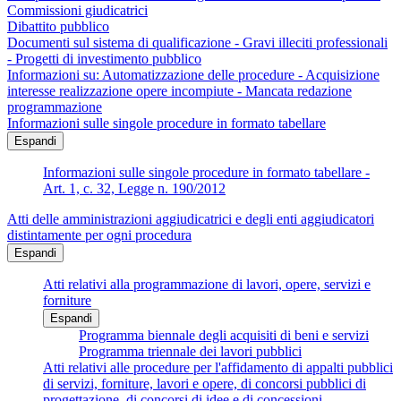
Commissioni giudicatrici
Dibattito pubblico
Documenti sul sistema di qualificazione - Gravi illeciti professionali
- Progetti di investimento pubblico
Informazioni su: Automatizzazione delle procedure - Acquisizione
interesse realizzazione opere incompiute - Mancata redazione
programmazione
Informazioni sulle singole procedure in formato tabellare
Espandi
Informazioni sulle singole procedure in formato tabellare -
Art. 1, c. 32, Legge n. 190/2012
Atti delle amministrazioni aggiudicatrici e degli enti aggiudicatori
distintamente per ogni procedura
Espandi
Atti relativi alla programmazione di lavori, opere, servizi e
forniture
Espandi
Programma biennale degli acquisiti di beni e servizi
Programma triennale dei lavori pubblici
Atti relativi alle procedure per l'affidamento di appalti pubblici
di servizi, forniture, lavori e opere, di concorsi pubblici di
progettazione, di concorsi di idee e di concessioni