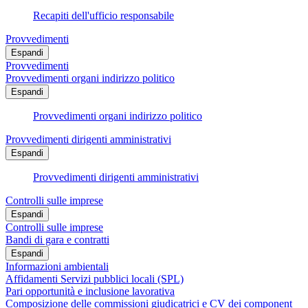
Recapiti dell'ufficio responsabile
Provvedimenti
Espandi
Provvedimenti
Provvedimenti organi indirizzo politico
Espandi
Provvedimenti organi indirizzo politico
Provvedimenti dirigenti amministrativi
Espandi
Provvedimenti dirigenti amministrativi
Controlli sulle imprese
Espandi
Controlli sulle imprese
Bandi di gara e contratti
Espandi
Informazioni ambientali
Affidamenti Servizi pubblici locali (SPL)
Pari opportunità e inclusione lavorativa
Composizione delle commissioni giudicatrici e CV dei component