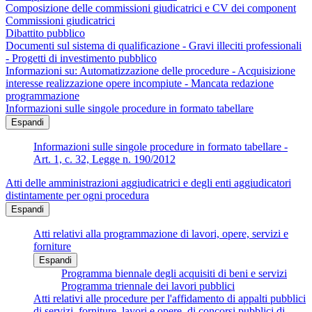
Composizione delle commissioni giudicatrici e CV dei component
Commissioni giudicatrici
Dibattito pubblico
Documenti sul sistema di qualificazione - Gravi illeciti professionali
- Progetti di investimento pubblico
Informazioni su: Automatizzazione delle procedure - Acquisizione
interesse realizzazione opere incompiute - Mancata redazione
programmazione
Informazioni sulle singole procedure in formato tabellare
Espandi
Informazioni sulle singole procedure in formato tabellare -
Art. 1, c. 32, Legge n. 190/2012
Atti delle amministrazioni aggiudicatrici e degli enti aggiudicatori
distintamente per ogni procedura
Espandi
Atti relativi alla programmazione di lavori, opere, servizi e
forniture
Espandi
Programma biennale degli acquisiti di beni e servizi
Programma triennale dei lavori pubblici
Atti relativi alle procedure per l'affidamento di appalti pubblici
di servizi, forniture, lavori e opere, di concorsi pubblici di