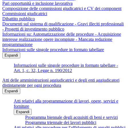
Pari opportunità e inclusione lavorativa
Composizione delle commissioni giudicatrici e CV dei component
Commissioni giudicatrici
Dibattito pubblico
Documenti sul sistema di qualificazione - Gravi illeciti professionali
- Progetti di investimento pubblico
Informazioni su: Automatizzazione delle procedure - Acquisizione
interesse realizzazione opere incompiute - Mancata redazione
programmazione
Informazioni sulle singole procedure in formato tabellare
Espandi
Informazioni sulle singole procedure in formato tabellare -
Art. 1, c. 32, Legge n. 190/2012
Atti delle amministrazioni aggiudicatrici e degli enti aggiudicatori
distintamente per ogni procedura
Espandi
Atti relativi alla programmazione di lavori, opere, servizi e
forniture
Espandi
Programma biennale degli acquisiti di beni e servizi
Programma triennale dei lavori pubblici
Atti relativi alle procedure per l'affidamento di appalti pubblici