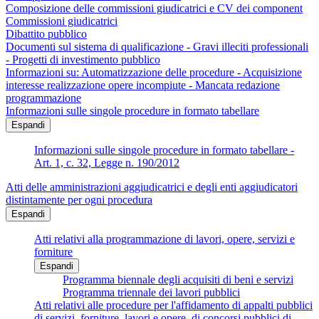
Composizione delle commissioni giudicatrici e CV dei component
Commissioni giudicatrici
Dibattito pubblico
Documenti sul sistema di qualificazione - Gravi illeciti professionali
- Progetti di investimento pubblico
Informazioni su: Automatizzazione delle procedure - Acquisizione
interesse realizzazione opere incompiute - Mancata redazione
programmazione
Informazioni sulle singole procedure in formato tabellare
Espandi
Informazioni sulle singole procedure in formato tabellare -
Art. 1, c. 32, Legge n. 190/2012
Atti delle amministrazioni aggiudicatrici e degli enti aggiudicatori
distintamente per ogni procedura
Espandi
Atti relativi alla programmazione di lavori, opere, servizi e
forniture
Espandi
Programma biennale degli acquisiti di beni e servizi
Programma triennale dei lavori pubblici
Atti relativi alle procedure per l'affidamento di appalti pubblici
di servizi, forniture, lavori e opere, di concorsi pubblici di