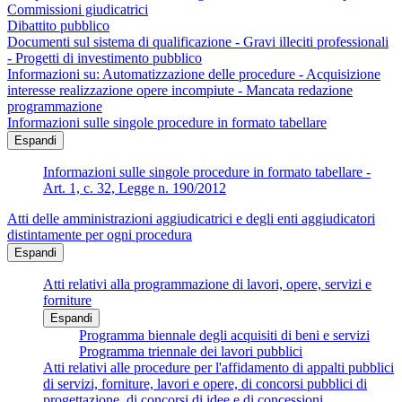
Commissioni giudicatrici
Dibattito pubblico
Documenti sul sistema di qualificazione - Gravi illeciti professionali
- Progetti di investimento pubblico
Informazioni su: Automatizzazione delle procedure - Acquisizione
interesse realizzazione opere incompiute - Mancata redazione
programmazione
Informazioni sulle singole procedure in formato tabellare
Espandi
Informazioni sulle singole procedure in formato tabellare -
Art. 1, c. 32, Legge n. 190/2012
Atti delle amministrazioni aggiudicatrici e degli enti aggiudicatori
distintamente per ogni procedura
Espandi
Atti relativi alla programmazione di lavori, opere, servizi e
forniture
Espandi
Programma biennale degli acquisiti di beni e servizi
Programma triennale dei lavori pubblici
Atti relativi alle procedure per l'affidamento di appalti pubblici
di servizi, forniture, lavori e opere, di concorsi pubblici di
progettazione, di concorsi di idee e di concessioni