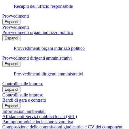
Recapiti dell'ufficio responsabile
Provvedimenti
Espandi
Provvedimenti
Provvedimenti organi indirizzo politico
Espandi
Provvedimenti organi indirizzo politico
Provvedimenti dirigenti amministrativi
Espandi
Provvedimenti dirigenti amministrativi
Controlli sulle imprese
Espandi
Controlli sulle imprese
Bandi di gara e contratti
Espandi
Informazioni ambientali
Affidamenti Servizi pubblici locali (SPL)
Pari opportunità e inclusione lavorativa
Composizione delle commissioni giudicatrici e CV dei component