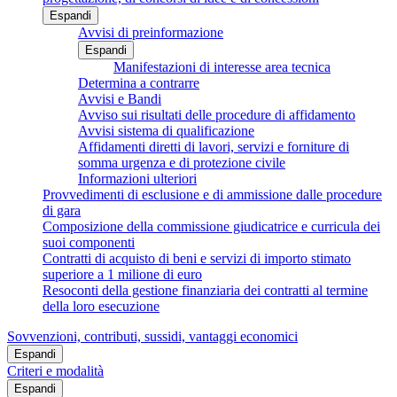
Espandi
Avvisi di preinformazione
Espandi
Manifestazioni di interesse area tecnica
Determina a contrarre
Avvisi e Bandi
Avviso sui risultati delle procedure di affidamento
Avvisi sistema di qualificazione
Affidamenti diretti di lavori, servizi e forniture di
somma urgenza e di protezione civile
Informazioni ulteriori
Provvedimenti di esclusione e di ammissione dalle procedure
di gara
Composizione della commissione giudicatrice e curricula dei
suoi componenti
Contratti di acquisto di beni e servizi di importo stimato
superiore a 1 milione di euro
Resoconti della gestione finanziaria dei contratti al termine
della loro esecuzione
Sovvenzioni, contributi, sussidi, vantaggi economici
Espandi
Criteri e modalità
Espandi