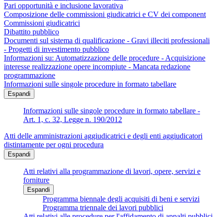
Pari opportunità e inclusione lavorativa
Composizione delle commissioni giudicatrici e CV dei component
Commissioni giudicatrici
Dibattito pubblico
Documenti sul sistema di qualificazione - Gravi illeciti professionali
- Progetti di investimento pubblico
Informazioni su: Automatizzazione delle procedure - Acquisizione
interesse realizzazione opere incompiute - Mancata redazione
programmazione
Informazioni sulle singole procedure in formato tabellare
Espandi
Informazioni sulle singole procedure in formato tabellare -
Art. 1, c. 32, Legge n. 190/2012
Atti delle amministrazioni aggiudicatrici e degli enti aggiudicatori
distintamente per ogni procedura
Espandi
Atti relativi alla programmazione di lavori, opere, servizi e
forniture
Espandi
Programma biennale degli acquisiti di beni e servizi
Programma triennale dei lavori pubblici
Atti relativi alle procedure per l'affidamento di appalti pubblici