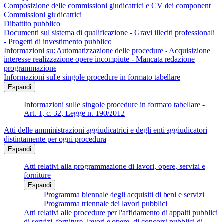
Composizione delle commissioni giudicatrici e CV dei component
Commissioni giudicatrici
Dibattito pubblico
Documenti sul sistema di qualificazione - Gravi illeciti professionali
- Progetti di investimento pubblico
Informazioni su: Automatizzazione delle procedure - Acquisizione
interesse realizzazione opere incompiute - Mancata redazione
programmazione
Informazioni sulle singole procedure in formato tabellare
Espandi
Informazioni sulle singole procedure in formato tabellare -
Art. 1, c. 32, Legge n. 190/2012
Atti delle amministrazioni aggiudicatrici e degli enti aggiudicatori
distintamente per ogni procedura
Espandi
Atti relativi alla programmazione di lavori, opere, servizi e
forniture
Espandi
Programma biennale degli acquisiti di beni e servizi
Programma triennale dei lavori pubblici
Atti relativi alle procedure per l'affidamento di appalti pubblici
di servizi, forniture, lavori e opere, di concorsi pubblici di