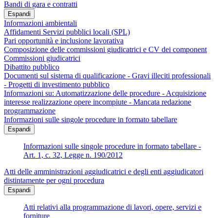
Bandi di gara e contratti
Espandi
Informazioni ambientali
Affidamenti Servizi pubblici locali (SPL)
Pari opportunità e inclusione lavorativa
Composizione delle commissioni giudicatrici e CV dei component
Commissioni giudicatrici
Dibattito pubblico
Documenti sul sistema di qualificazione - Gravi illeciti professionali
- Progetti di investimento pubblico
Informazioni su: Automatizzazione delle procedure - Acquisizione
interesse realizzazione opere incompiute - Mancata redazione
programmazione
Informazioni sulle singole procedure in formato tabellare
Espandi
Informazioni sulle singole procedure in formato tabellare -
Art. 1, c. 32, Legge n. 190/2012
Atti delle amministrazioni aggiudicatrici e degli enti aggiudicatori
distintamente per ogni procedura
Espandi
Atti relativi alla programmazione di lavori, opere, servizi e
forniture