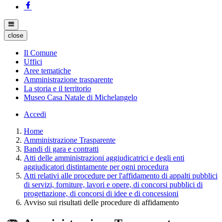
close
Il Comune
Uffici
Aree tematiche
Amministrazione trasparente
La storia e il territorio
Museo Casa Natale di Michelangelo
Accedi
Home
Amministrazione Trasparente
Bandi di gara e contratti
Atti delle amministrazioni aggiudicatrici e degli enti
aggiudicatori distintamente per ogni procedura
Atti relativi alle procedure per l'affidamento di appalti pubblici
di servizi, forniture, lavori e opere, di concorsi pubblici di
progettazione, di concorsi di idee e di concessioni
Avviso sui risultati delle procedure di affidamento