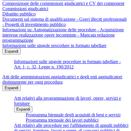
Composizione delle commissioni giudicatrici e CV dei component
Commissioni giudicatrici
Dibattito pubblico
Documenti sul sistema di qualificazione - Gravi illeciti professionali
- Progetti di investimento pubblico
Informazioni su: Automatizzazione delle procedure - Acquisizione
interesse realizzazione opere incompiute - Mancata redazione
programmazione
Informazioni sulle singole procedure in formato tabellare
Espandi
Informazioni sulle singole procedure in formato tabellare -
Art. 1, c. 32, Legge n. 190/2012
Atti delle amministrazioni aggiudicatrici e degli enti aggiudicatori
distintamente per ogni procedura
Espandi
Atti relativi alla programmazione di lavori, opere, servizi e
forniture
Espandi
Programma biennale degli acquisiti di beni e servizi
Programma triennale dei lavori pubblici
Atti relativi alle procedure per l'affidamento di appalti pubblici
di servizi, forniture, lavori e opere, di concorsi pubblici di