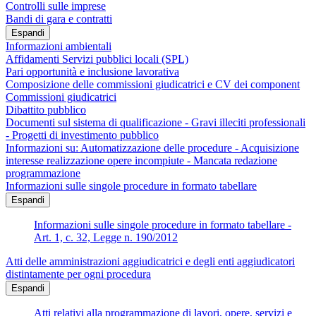
Controlli sulle imprese
Bandi di gara e contratti
Espandi
Informazioni ambientali
Affidamenti Servizi pubblici locali (SPL)
Pari opportunità e inclusione lavorativa
Composizione delle commissioni giudicatrici e CV dei component
Commissioni giudicatrici
Dibattito pubblico
Documenti sul sistema di qualificazione - Gravi illeciti professionali
- Progetti di investimento pubblico
Informazioni su: Automatizzazione delle procedure - Acquisizione
interesse realizzazione opere incompiute - Mancata redazione
programmazione
Informazioni sulle singole procedure in formato tabellare
Espandi
Informazioni sulle singole procedure in formato tabellare -
Art. 1, c. 32, Legge n. 190/2012
Atti delle amministrazioni aggiudicatrici e degli enti aggiudicatori
distintamente per ogni procedura
Espandi
Atti relativi alla programmazione di lavori, opere, servizi e