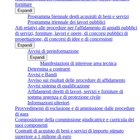
forniture
Espandi
Programma biennale degli acquisiti di beni e servizi
Programma triennale dei lavori pubblici
Atti relativi alle procedure per l'affidamento di appalti pubblici
di servizi, forniture, lavori e opere, di concorsi pubblici di
progettazione, di concorsi di idee e di concessioni
Espandi
Avvisi di preinformazione
Espandi
Manifestazioni di interesse area tecnica
Determina a contrarre
Avvisi e Bandi
Avviso sui risultati delle procedure di affidamento
Avvisi sistema di qualificazione
Affidamenti diretti di lavori, servizi e forniture di
somma urgenza e di protezione civile
Informazioni ulteriori
Provvedimenti di esclusione e di ammissione dalle procedure
di gara
Composizione della commissione giudicatrice e curricula dei
suoi componenti
Contratti di acquisto di beni e servizi di importo stimato
superiore a 1 milione di euro