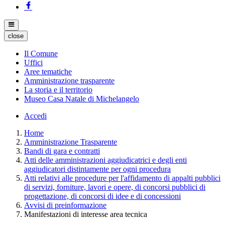
close
Il Comune
Uffici
Aree tematiche
Amministrazione trasparente
La storia e il territorio
Museo Casa Natale di Michelangelo
Accedi
Home
Amministrazione Trasparente
Bandi di gara e contratti
Atti delle amministrazioni aggiudicatrici e degli enti
aggiudicatori distintamente per ogni procedura
Atti relativi alle procedure per l'affidamento di appalti pubblici
di servizi, forniture, lavori e opere, di concorsi pubblici di
progettazione, di concorsi di idee e di concessioni
Avvisi di preinformazione
Manifestazioni di interesse area tecnica