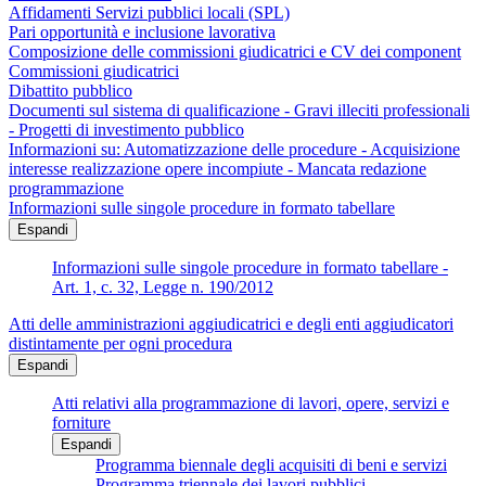
Affidamenti Servizi pubblici locali (SPL)
Pari opportunità e inclusione lavorativa
Composizione delle commissioni giudicatrici e CV dei component
Commissioni giudicatrici
Dibattito pubblico
Documenti sul sistema di qualificazione - Gravi illeciti professionali
- Progetti di investimento pubblico
Informazioni su: Automatizzazione delle procedure - Acquisizione
interesse realizzazione opere incompiute - Mancata redazione
programmazione
Informazioni sulle singole procedure in formato tabellare
Espandi
Informazioni sulle singole procedure in formato tabellare -
Art. 1, c. 32, Legge n. 190/2012
Atti delle amministrazioni aggiudicatrici e degli enti aggiudicatori
distintamente per ogni procedura
Espandi
Atti relativi alla programmazione di lavori, opere, servizi e
forniture
Espandi
Programma biennale degli acquisiti di beni e servizi
Programma triennale dei lavori pubblici