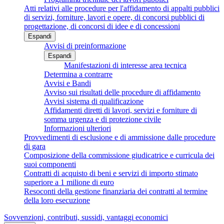
Atti relativi alle procedure per l'affidamento di appalti pubblici
di servizi, forniture, lavori e opere, di concorsi pubblici di
progettazione, di concorsi di idee e di concessioni
Espandi
Avvisi di preinformazione
Espandi
Manifestazioni di interesse area tecnica
Determina a contrarre
Avvisi e Bandi
Avviso sui risultati delle procedure di affidamento
Avvisi sistema di qualificazione
Affidamenti diretti di lavori, servizi e forniture di
somma urgenza e di protezione civile
Informazioni ulteriori
Provvedimenti di esclusione e di ammissione dalle procedure
di gara
Composizione della commissione giudicatrice e curricula dei
suoi componenti
Contratti di acquisto di beni e servizi di importo stimato
superiore a 1 milione di euro
Resoconti della gestione finanziaria dei contratti al termine
della loro esecuzione
Sovvenzioni, contributi, sussidi, vantaggi economici