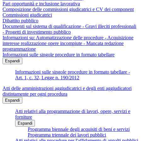
Pari opportunità e inclusione lavorativa
Composizione delle commissioni giudicatrici e CV dei component
Commissioni giudicatrici
Dibattito pubblico
Documenti sul sistema di qualificazione - Gravi illeciti professionali
- Progetti di investimento pubblico
Informazioni su: Automatizzazione delle procedure - Acquisizione
interesse realizzazione opere incompiute - Mancata redazione
programmazione
Informazioni sulle singole procedure in formato tabellare
Espandi
Informazioni sulle singole procedure in formato tabellare -
Art. 1, c. 32, Legge n. 190/2012
Atti delle amministrazioni aggiudicatrici e degli enti aggiudicatori
distintamente per ogni procedura
Espandi
Atti relativi alla programmazione di lavori, opere, servizi e
forniture
Espandi
Programma biennale degli acquisiti di beni e servizi
Programma triennale dei lavori pubblici
Atti relativi alle procedure per l'affidamento di appalti pubblici