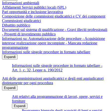
Informazioni ambientali
Affidamenti Servizi pubblici locali (SPL)
Pari opportunità e inclusione lavorativa
Composizione delle commissioni giudicatrici e CV dei component
Commissioni giudicatrici
Dibattito pubblico
Documenti sul sistema di qualificazione - Gravi illeciti professionali
- Progetti di investimento pubblico
Informazioni su: Automatizzazione delle procedure - Acquisizione
interesse realizzazione opere incompiute - Mancata redazione
programmazione
Informazioni sulle singole procedure in formato tabellare
Espandi
Informazioni sulle singole procedure in formato tabellare -
Art. 1, c. 32, Legge n. 190/2012
Atti delle amministrazioni aggiudicatrici e degli enti aggiudicatori
distintamente per ogni procedura
Espandi
Atti relativi alla programmazione di lavori, opere, servizi e
forniture
Espandi
Programma biennale degli acquisiti di beni e servizi