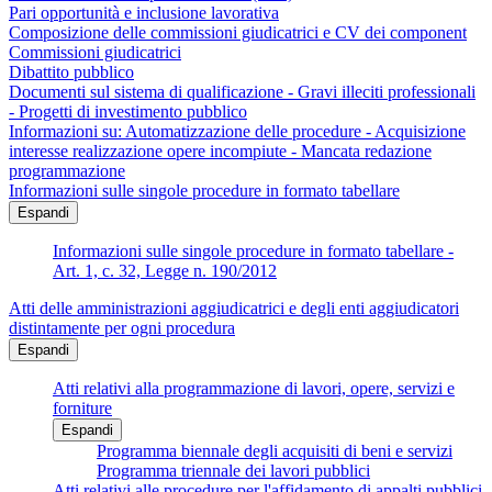
Pari opportunità e inclusione lavorativa
Composizione delle commissioni giudicatrici e CV dei component
Commissioni giudicatrici
Dibattito pubblico
Documenti sul sistema di qualificazione - Gravi illeciti professionali
- Progetti di investimento pubblico
Informazioni su: Automatizzazione delle procedure - Acquisizione
interesse realizzazione opere incompiute - Mancata redazione
programmazione
Informazioni sulle singole procedure in formato tabellare
Espandi
Informazioni sulle singole procedure in formato tabellare -
Art. 1, c. 32, Legge n. 190/2012
Atti delle amministrazioni aggiudicatrici e degli enti aggiudicatori
distintamente per ogni procedura
Espandi
Atti relativi alla programmazione di lavori, opere, servizi e
forniture
Espandi
Programma biennale degli acquisiti di beni e servizi
Programma triennale dei lavori pubblici
Atti relativi alle procedure per l'affidamento di appalti pubblici