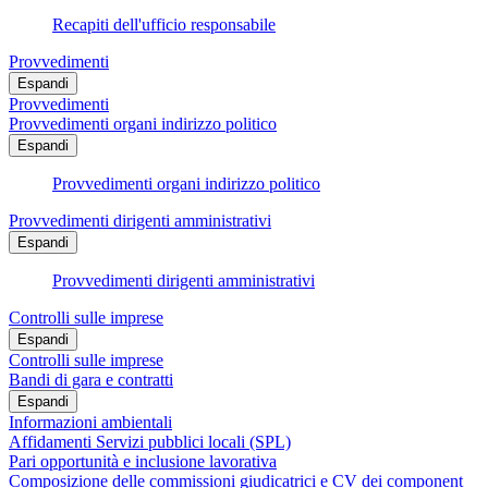
Recapiti dell'ufficio responsabile
Provvedimenti
Espandi
Provvedimenti
Provvedimenti organi indirizzo politico
Espandi
Provvedimenti organi indirizzo politico
Provvedimenti dirigenti amministrativi
Espandi
Provvedimenti dirigenti amministrativi
Controlli sulle imprese
Espandi
Controlli sulle imprese
Bandi di gara e contratti
Espandi
Informazioni ambientali
Affidamenti Servizi pubblici locali (SPL)
Pari opportunità e inclusione lavorativa
Composizione delle commissioni giudicatrici e CV dei component