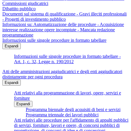
Commissioni giudicatrici
Dibattito pubblico
Documenti sul sistema di qualificazione - Gravi illeciti professionali
- Progetti di investimento pubblico
Informazioni su: Automatizzazione delle procedure - Acquisizione
interesse realizzazione opere incompiute - Mancata redazione
programmazione
Informazioni sulle singole procedure in formato tabellare
Espandi
Informazioni sulle singole procedure in formato tabellare -
Art. 1, c. 32, Legge n. 190/2012
Atti delle amministrazioni aggiudicatrici e degli enti aggiudicatori
distintamente per ogni procedura
Espandi
Atti relativi alla programmazione di lavori, opere, servizi e
forniture
Espandi
Programma biennale degli acquisiti di beni e servizi
Programma triennale dei lavori pubblici
Atti relativi alle procedure per l'affidamento di appalti pubblici
di servizi, forniture, lavori e opere, di concorsi pubblici di
progettazione, di concorsi di idee e di concessioni