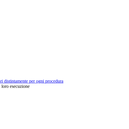
ori distintamente per ogni procedura
a loro esecuzione