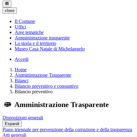
close
Il Comune
Uffici
Aree tematiche
Amministrazione trasparente
La storia e il territorio
Museo Casa Natale di Michelangelo
Accedi
Home
Amministrazione Trasparente
Bilanci
Bilancio preventivo e consuntivo
Bilancio preventivo
Amministrazione Trasparente
Disposizioni generali
Espandi
Piano triennale per prevenzione della corruzione e della trasparenza
Atti generali