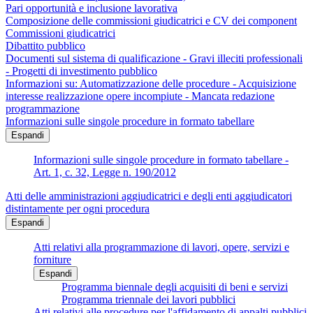
Pari opportunità e inclusione lavorativa
Composizione delle commissioni giudicatrici e CV dei component
Commissioni giudicatrici
Dibattito pubblico
Documenti sul sistema di qualificazione - Gravi illeciti professionali
- Progetti di investimento pubblico
Informazioni su: Automatizzazione delle procedure - Acquisizione
interesse realizzazione opere incompiute - Mancata redazione
programmazione
Informazioni sulle singole procedure in formato tabellare
Espandi
Informazioni sulle singole procedure in formato tabellare -
Art. 1, c. 32, Legge n. 190/2012
Atti delle amministrazioni aggiudicatrici e degli enti aggiudicatori
distintamente per ogni procedura
Espandi
Atti relativi alla programmazione di lavori, opere, servizi e
forniture
Espandi
Programma biennale degli acquisiti di beni e servizi
Programma triennale dei lavori pubblici
Atti relativi alle procedure per l'affidamento di appalti pubblici