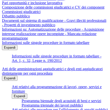
Pari opportunità e inclusione lavorativa
Composizione delle commissioni giudicatrici e CV dei component
Commissioni giudicatrici
Dibattito pubblico
Documenti sul sistema di qualificazione - Gravi illeciti professionali
- Progetti di investimento pubblico
Informazioni su: Automatizzazione delle procedure - Acquisizione
interesse realizzazione opere incompiute - Mancata redazione
programmazione
Informazioni sulle singole procedure in formato tabellare
Espandi
Informazioni sulle singole procedure in formato tabellare -
Art. 1, c. 32, Legge n. 190/2012
Atti delle amministrazioni aggiudicatrici e degli enti aggiudicatori
distintamente per ogni procedura
Espandi
Atti relativi alla programmazione di lavori, opere, servizi e
forniture
Espandi
Programma biennale degli acquisiti di beni e servizi
Programma triennale dei lavori pubblici
Atti relativi alle procedure per l'affidamento di appalti pubblici