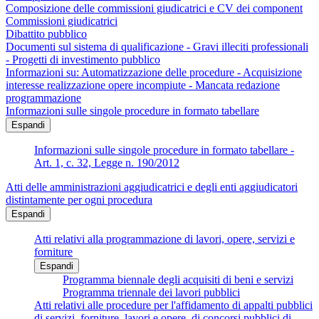
Composizione delle commissioni giudicatrici e CV dei component
Commissioni giudicatrici
Dibattito pubblico
Documenti sul sistema di qualificazione - Gravi illeciti professionali
- Progetti di investimento pubblico
Informazioni su: Automatizzazione delle procedure - Acquisizione
interesse realizzazione opere incompiute - Mancata redazione
programmazione
Informazioni sulle singole procedure in formato tabellare
Espandi
Informazioni sulle singole procedure in formato tabellare -
Art. 1, c. 32, Legge n. 190/2012
Atti delle amministrazioni aggiudicatrici e degli enti aggiudicatori
distintamente per ogni procedura
Espandi
Atti relativi alla programmazione di lavori, opere, servizi e
forniture
Espandi
Programma biennale degli acquisiti di beni e servizi
Programma triennale dei lavori pubblici
Atti relativi alle procedure per l'affidamento di appalti pubblici
di servizi, forniture, lavori e opere, di concorsi pubblici di