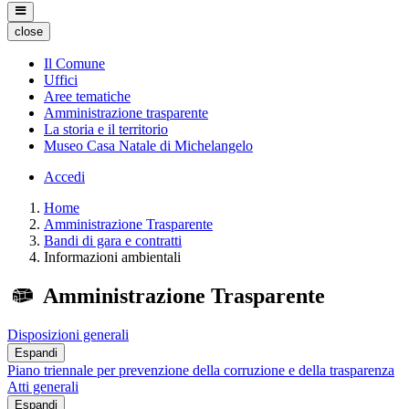
close
Il Comune
Uffici
Aree tematiche
Amministrazione trasparente
La storia e il territorio
Museo Casa Natale di Michelangelo
Accedi
Home
Amministrazione Trasparente
Bandi di gara e contratti
Informazioni ambientali
Amministrazione Trasparente
Disposizioni generali
Espandi
Piano triennale per prevenzione della corruzione e della trasparenza
Atti generali
Espandi