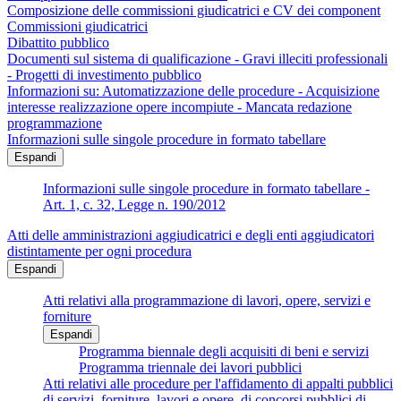
Composizione delle commissioni giudicatrici e CV dei component
Commissioni giudicatrici
Dibattito pubblico
Documenti sul sistema di qualificazione - Gravi illeciti professionali
- Progetti di investimento pubblico
Informazioni su: Automatizzazione delle procedure - Acquisizione
interesse realizzazione opere incompiute - Mancata redazione
programmazione
Informazioni sulle singole procedure in formato tabellare
Espandi
Informazioni sulle singole procedure in formato tabellare -
Art. 1, c. 32, Legge n. 190/2012
Atti delle amministrazioni aggiudicatrici e degli enti aggiudicatori
distintamente per ogni procedura
Espandi
Atti relativi alla programmazione di lavori, opere, servizi e
forniture
Espandi
Programma biennale degli acquisiti di beni e servizi
Programma triennale dei lavori pubblici
Atti relativi alle procedure per l'affidamento di appalti pubblici
di servizi, forniture, lavori e opere, di concorsi pubblici di