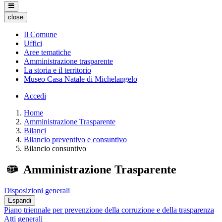
close
Il Comune
Uffici
Aree tematiche
Amministrazione trasparente
La storia e il territorio
Museo Casa Natale di Michelangelo
Accedi
Home
Amministrazione Trasparente
Bilanci
Bilancio preventivo e consuntivo
Bilancio consuntivo
Amministrazione Trasparente
Disposizioni generali
Espandi
Piano triennale per prevenzione della corruzione e della trasparenza
Atti generali