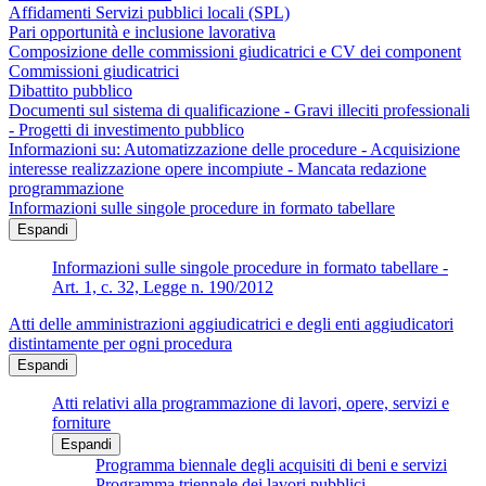
Affidamenti Servizi pubblici locali (SPL)
Pari opportunità e inclusione lavorativa
Composizione delle commissioni giudicatrici e CV dei component
Commissioni giudicatrici
Dibattito pubblico
Documenti sul sistema di qualificazione - Gravi illeciti professionali
- Progetti di investimento pubblico
Informazioni su: Automatizzazione delle procedure - Acquisizione
interesse realizzazione opere incompiute - Mancata redazione
programmazione
Informazioni sulle singole procedure in formato tabellare
Espandi
Informazioni sulle singole procedure in formato tabellare -
Art. 1, c. 32, Legge n. 190/2012
Atti delle amministrazioni aggiudicatrici e degli enti aggiudicatori
distintamente per ogni procedura
Espandi
Atti relativi alla programmazione di lavori, opere, servizi e
forniture
Espandi
Programma biennale degli acquisiti di beni e servizi
Programma triennale dei lavori pubblici