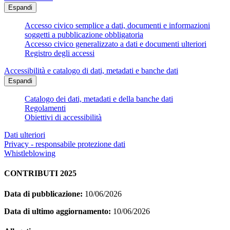
Espandi
Accesso civico semplice a dati, documenti e informazioni
soggetti a pubblicazione obbligatoria
Accesso civico generalizzato a dati e documenti ulteriori
Registro degli accessi
Accessibilità e catalogo di dati, metadati e banche dati
Espandi
Catalogo dei dati, metadati e della banche dati
Regolamenti
Obiettivi di accessibilità
Dati ulteriori
Privacy - responsabile protezione dati
Whistleblowing
CONTRIBUTI 2025
Data di pubblicazione:
10/06/2026
Data di ultimo aggiornamento:
10/06/2026