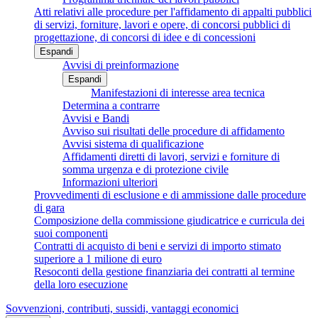
Atti relativi alle procedure per l'affidamento di appalti pubblici
di servizi, forniture, lavori e opere, di concorsi pubblici di
progettazione, di concorsi di idee e di concessioni
Espandi
Avvisi di preinformazione
Espandi
Manifestazioni di interesse area tecnica
Determina a contrarre
Avvisi e Bandi
Avviso sui risultati delle procedure di affidamento
Avvisi sistema di qualificazione
Affidamenti diretti di lavori, servizi e forniture di
somma urgenza e di protezione civile
Informazioni ulteriori
Provvedimenti di esclusione e di ammissione dalle procedure
di gara
Composizione della commissione giudicatrice e curricula dei
suoi componenti
Contratti di acquisto di beni e servizi di importo stimato
superiore a 1 milione di euro
Resoconti della gestione finanziaria dei contratti al termine
della loro esecuzione
Sovvenzioni, contributi, sussidi, vantaggi economici