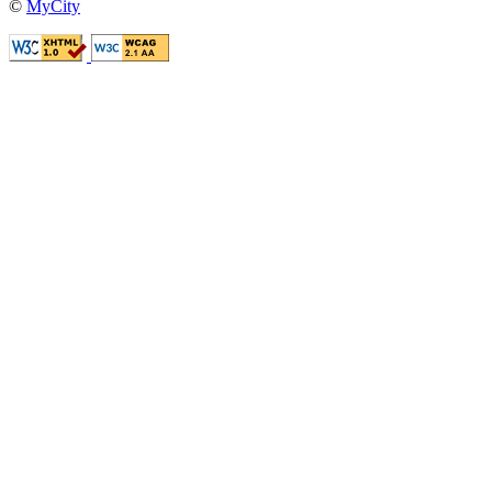
©
MyCity