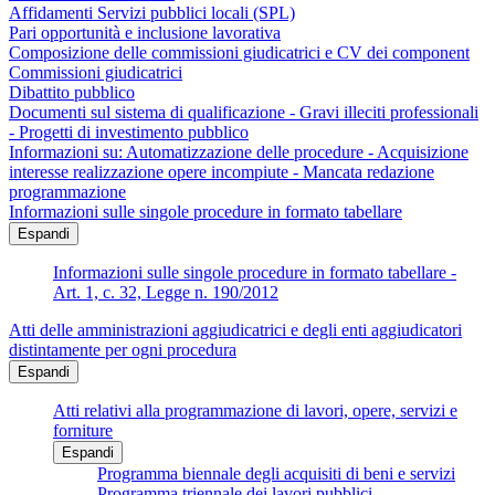
Affidamenti Servizi pubblici locali (SPL)
Pari opportunità e inclusione lavorativa
Composizione delle commissioni giudicatrici e CV dei component
Commissioni giudicatrici
Dibattito pubblico
Documenti sul sistema di qualificazione - Gravi illeciti professionali
- Progetti di investimento pubblico
Informazioni su: Automatizzazione delle procedure - Acquisizione
interesse realizzazione opere incompiute - Mancata redazione
programmazione
Informazioni sulle singole procedure in formato tabellare
Espandi
Informazioni sulle singole procedure in formato tabellare -
Art. 1, c. 32, Legge n. 190/2012
Atti delle amministrazioni aggiudicatrici e degli enti aggiudicatori
distintamente per ogni procedura
Espandi
Atti relativi alla programmazione di lavori, opere, servizi e
forniture
Espandi
Programma biennale degli acquisiti di beni e servizi
Programma triennale dei lavori pubblici