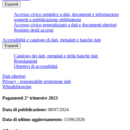
Espandi
Accesso civico semplice a dati, documenti e informazioni
soggetti a pubblicazione obbligatoria
Accesso civico generalizzato a dati e documenti ulteriori
Registro degli accessi
Accessibilità e catalogo di dati, metadati e banche dati
Espandi
Catalogo dei dati, metadati e della banche dati
Regolamenti
Obiettivi di accessibilità
Dati ulteriori
Privacy - responsabile protezione dati
Whistleblowing
Pagamenti 2° trimestre 2023
Data di pubblicazione:
08/07/2024
Data di ultimo aggiornamento:
15/06/2026