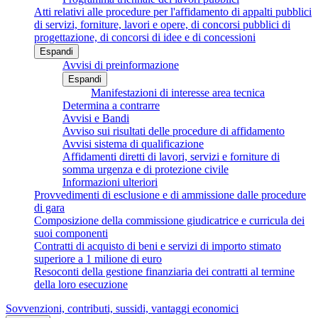
Atti relativi alle procedure per l'affidamento di appalti pubblici
di servizi, forniture, lavori e opere, di concorsi pubblici di
progettazione, di concorsi di idee e di concessioni
Espandi
Avvisi di preinformazione
Espandi
Manifestazioni di interesse area tecnica
Determina a contrarre
Avvisi e Bandi
Avviso sui risultati delle procedure di affidamento
Avvisi sistema di qualificazione
Affidamenti diretti di lavori, servizi e forniture di
somma urgenza e di protezione civile
Informazioni ulteriori
Provvedimenti di esclusione e di ammissione dalle procedure
di gara
Composizione della commissione giudicatrice e curricula dei
suoi componenti
Contratti di acquisto di beni e servizi di importo stimato
superiore a 1 milione di euro
Resoconti della gestione finanziaria dei contratti al termine
della loro esecuzione
Sovvenzioni, contributi, sussidi, vantaggi economici