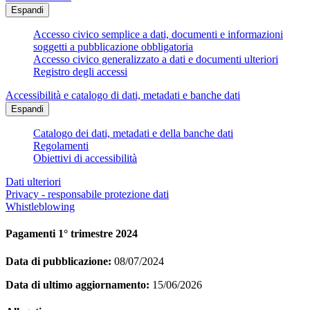
Espandi
Accesso civico semplice a dati, documenti e informazioni
soggetti a pubblicazione obbligatoria
Accesso civico generalizzato a dati e documenti ulteriori
Registro degli accessi
Accessibilità e catalogo di dati, metadati e banche dati
Espandi
Catalogo dei dati, metadati e della banche dati
Regolamenti
Obiettivi di accessibilità
Dati ulteriori
Privacy - responsabile protezione dati
Whistleblowing
Pagamenti 1° trimestre 2024
Data di pubblicazione:
08/07/2024
Data di ultimo aggiornamento:
15/06/2026