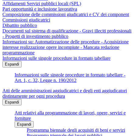
Affidamenti Servizi pubblici locali (SPL)
Pari opportunità e inclusione lavorativa
Composizione delle commissioni giudicatrici e CV dei component
Commissioni giudicatrici
Dibattito pubblico
Documenti sul sistema di qualificazione - Gravi illeciti professionali
- Progetti di investimento pubblico
Informazioni su: Automatizzazione delle procedure - Acquisizione
interesse realizzazione opere incompiute - Mancata redazione
programmazione
Informazioni sulle singole procedure in formato tabellare
Espandi
Informazioni sulle singole procedure in formato tabellare -
Art. 1, c. 32, Legge n. 190/2012
Atti delle amministrazioni aggiudicatrici e degli enti aggiudicatori
distintamente per ogni procedura
Espandi
Atti relativi alla programmazione di lavori, opere, servizi e
forniture
Espandi
Programma biennale degli acquisiti di beni e servizi
Programma triennale dei lavori pubblici