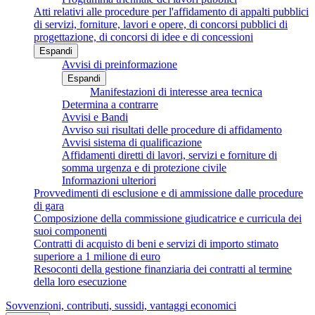
Atti relativi alle procedure per l'affidamento di appalti pubblici
di servizi, forniture, lavori e opere, di concorsi pubblici di
progettazione, di concorsi di idee e di concessioni
Espandi
Avvisi di preinformazione
Espandi
Manifestazioni di interesse area tecnica
Determina a contrarre
Avvisi e Bandi
Avviso sui risultati delle procedure di affidamento
Avvisi sistema di qualificazione
Affidamenti diretti di lavori, servizi e forniture di
somma urgenza e di protezione civile
Informazioni ulteriori
Provvedimenti di esclusione e di ammissione dalle procedure
di gara
Composizione della commissione giudicatrice e curricula dei
suoi componenti
Contratti di acquisto di beni e servizi di importo stimato
superiore a 1 milione di euro
Resoconti della gestione finanziaria dei contratti al termine
della loro esecuzione
Sovvenzioni, contributi, sussidi, vantaggi economici