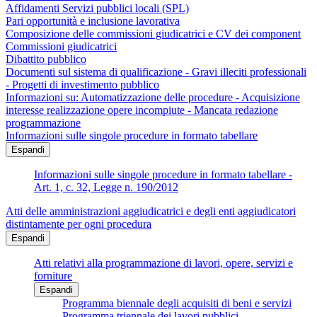
Affidamenti Servizi pubblici locali (SPL)
Pari opportunità e inclusione lavorativa
Composizione delle commissioni giudicatrici e CV dei component
Commissioni giudicatrici
Dibattito pubblico
Documenti sul sistema di qualificazione - Gravi illeciti professionali
- Progetti di investimento pubblico
Informazioni su: Automatizzazione delle procedure - Acquisizione
interesse realizzazione opere incompiute - Mancata redazione
programmazione
Informazioni sulle singole procedure in formato tabellare
Espandi
Informazioni sulle singole procedure in formato tabellare -
Art. 1, c. 32, Legge n. 190/2012
Atti delle amministrazioni aggiudicatrici e degli enti aggiudicatori
distintamente per ogni procedura
Espandi
Atti relativi alla programmazione di lavori, opere, servizi e
forniture
Espandi
Programma biennale degli acquisiti di beni e servizi
Programma triennale dei lavori pubblici