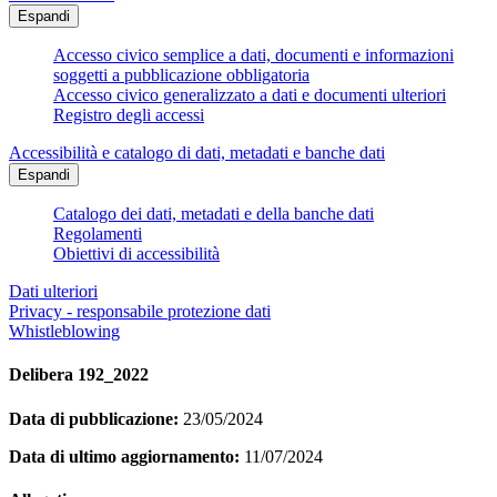
Espandi
Accesso civico semplice a dati, documenti e informazioni
soggetti a pubblicazione obbligatoria
Accesso civico generalizzato a dati e documenti ulteriori
Registro degli accessi
Accessibilità e catalogo di dati, metadati e banche dati
Espandi
Catalogo dei dati, metadati e della banche dati
Regolamenti
Obiettivi di accessibilità
Dati ulteriori
Privacy - responsabile protezione dati
Whistleblowing
Delibera 192_2022
Data di pubblicazione:
23/05/2024
Data di ultimo aggiornamento:
11/07/2024