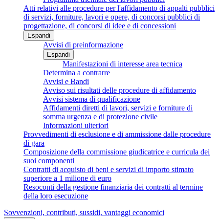
Atti relativi alle procedure per l'affidamento di appalti pubblici
di servizi, forniture, lavori e opere, di concorsi pubblici di
progettazione, di concorsi di idee e di concessioni
Espandi
Avvisi di preinformazione
Espandi
Manifestazioni di interesse area tecnica
Determina a contrarre
Avvisi e Bandi
Avviso sui risultati delle procedure di affidamento
Avvisi sistema di qualificazione
Affidamenti diretti di lavori, servizi e forniture di
somma urgenza e di protezione civile
Informazioni ulteriori
Provvedimenti di esclusione e di ammissione dalle procedure
di gara
Composizione della commissione giudicatrice e curricula dei
suoi componenti
Contratti di acquisto di beni e servizi di importo stimato
superiore a 1 milione di euro
Resoconti della gestione finanziaria dei contratti al termine
della loro esecuzione
Sovvenzioni, contributi, sussidi, vantaggi economici