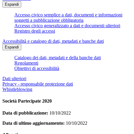
Espandi
Accesso civico semplice a dati, documenti e informazioni
soggetti a pubblicazione obbligatoria
Accesso civico generalizzato a dati e documenti ulteriori
Registro degli accessi
Accessibilità e catalogo di dati, metadati e banche dati
Espandi
Catalogo dei dati, metadati e della banche dati
Regolamenti
Obiettivi di accessibilità
Dati ulteriori
Privacy - responsabile protezione dati
Whistleblowing
Società Partecipate 2020
Data di pubblicazione:
10/10/2022
Data di ultimo aggiornamento:
10/10/2022