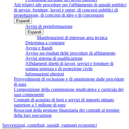
Atti relativi alle procedure per l'affidamento di appalti pubblici
di servizi, forniture, lavori e opere, di concorsi pubblici di
progettazione, di concorsi di idee e di concessioni
Espandi
Avvisi di preinformazione
Espandi
Manifestazioni di interesse area tecnica
Determina a contrarre
Avvisi e Bandi
Avviso sui risultati delle procedure di affidamento
Avvisi sistema di qualificazione
Affidamenti diretti di lavori, servizi e forniture di
somma urgenza e di protezione civile
Informazioni ulteriori
Provvedimenti di esclusione e di ammissione dalle procedure
di gara
Composizione della commissione giudicatrice e curricula dei
suoi componenti
Contratti di acquisto di beni e servizi di importo stimato
superiore a 1 milione di euro
Resoconti della gestione finanziaria dei contratti al termine
della loro esecuzione
Sovvenzioni, contributi, sussidi, vantaggi economici