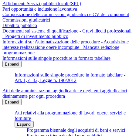
Affidamenti Servizi pubblici locali (SPL)
Pari opportunità e inclusione lavorativa
Composizione delle commissioni giudicatrici e CV dei component
Commissioni giudicatrici
Dibattito pubblico
Documenti sul sistema di qualificazione - Gravi illeciti professionali
- Progetti di investimento pubblico
Informazioni su: Automatizzazione delle procedure - Acquisizione
interesse realizzazione opere incompiute - Mancata redazione
programmazione
Informazioni sulle singole procedure in formato tabellare
Espandi
Informazioni sulle singole procedure in formato tabellare -
Art. 1, c. 32, Legge n. 190/2012
Atti delle amministrazioni aggiudicatrici e degli enti aggiudicatori
distintamente per ogni procedura
Espandi
Atti relativi alla programmazione di lavori, opere, servizi e
forniture
Espandi
Programma biennale degli acquisiti di beni e servizi
Programma triennale dei lavori pubblici