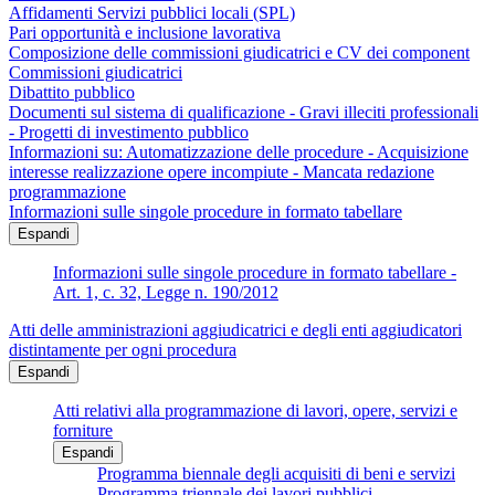
Affidamenti Servizi pubblici locali (SPL)
Pari opportunità e inclusione lavorativa
Composizione delle commissioni giudicatrici e CV dei component
Commissioni giudicatrici
Dibattito pubblico
Documenti sul sistema di qualificazione - Gravi illeciti professionali
- Progetti di investimento pubblico
Informazioni su: Automatizzazione delle procedure - Acquisizione
interesse realizzazione opere incompiute - Mancata redazione
programmazione
Informazioni sulle singole procedure in formato tabellare
Espandi
Informazioni sulle singole procedure in formato tabellare -
Art. 1, c. 32, Legge n. 190/2012
Atti delle amministrazioni aggiudicatrici e degli enti aggiudicatori
distintamente per ogni procedura
Espandi
Atti relativi alla programmazione di lavori, opere, servizi e
forniture
Espandi
Programma biennale degli acquisiti di beni e servizi
Programma triennale dei lavori pubblici