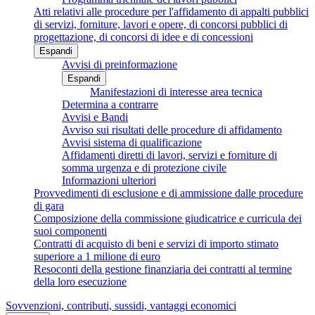
Atti relativi alle procedure per l'affidamento di appalti pubblici
di servizi, forniture, lavori e opere, di concorsi pubblici di
progettazione, di concorsi di idee e di concessioni
Espandi
Avvisi di preinformazione
Espandi
Manifestazioni di interesse area tecnica
Determina a contrarre
Avvisi e Bandi
Avviso sui risultati delle procedure di affidamento
Avvisi sistema di qualificazione
Affidamenti diretti di lavori, servizi e forniture di
somma urgenza e di protezione civile
Informazioni ulteriori
Provvedimenti di esclusione e di ammissione dalle procedure
di gara
Composizione della commissione giudicatrice e curricula dei
suoi componenti
Contratti di acquisto di beni e servizi di importo stimato
superiore a 1 milione di euro
Resoconti della gestione finanziaria dei contratti al termine
della loro esecuzione
Sovvenzioni, contributi, sussidi, vantaggi economici