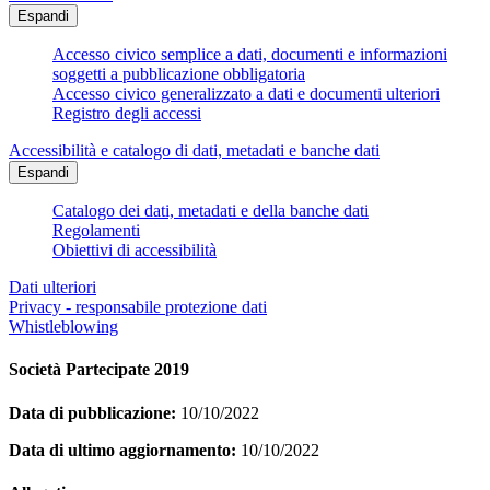
Espandi
Accesso civico semplice a dati, documenti e informazioni
soggetti a pubblicazione obbligatoria
Accesso civico generalizzato a dati e documenti ulteriori
Registro degli accessi
Accessibilità e catalogo di dati, metadati e banche dati
Espandi
Catalogo dei dati, metadati e della banche dati
Regolamenti
Obiettivi di accessibilità
Dati ulteriori
Privacy - responsabile protezione dati
Whistleblowing
Società Partecipate 2019
Data di pubblicazione:
10/10/2022
Data di ultimo aggiornamento:
10/10/2022