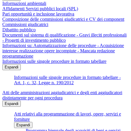
Informazioni ambientali
Affidamenti Servizi pubblici locali (SPL)
Pari opportunità e inclusione lavorativa
Composizione delle commissioni giudicatrici e CV dei component
Commissioni giudicatrici
Dibattito pubblico
Documenti sul sistema di qualificazione - Gravi illeciti professionali
- Progetti di investimento pubblico
Informazioni su: Automatizzazione delle procedure - Acquisizione
interesse realizzazione opere incompiute - Mancata redazione
programmazione
Informazioni sulle singole procedure in formato tabellare
Espandi
Informazioni sulle singole procedure in formato tabellare -
Art. 1, c. 32, Legge n. 190/2012
Atti delle amministrazioni aggiudicatrici e degli enti aggiudicatori
distintamente per ogni procedura
Espandi
Atti relativi alla programmazione di lavori, opere, servizi e
forniture
Espandi
Programma biennale degli acquisiti di beni e servizi