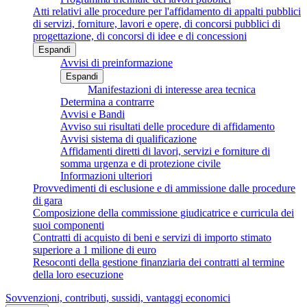
Atti relativi alle procedure per l'affidamento di appalti pubblici
di servizi, forniture, lavori e opere, di concorsi pubblici di
progettazione, di concorsi di idee e di concessioni
Espandi
Avvisi di preinformazione
Espandi
Manifestazioni di interesse area tecnica
Determina a contrarre
Avvisi e Bandi
Avviso sui risultati delle procedure di affidamento
Avvisi sistema di qualificazione
Affidamenti diretti di lavori, servizi e forniture di
somma urgenza e di protezione civile
Informazioni ulteriori
Provvedimenti di esclusione e di ammissione dalle procedure
di gara
Composizione della commissione giudicatrice e curricula dei
suoi componenti
Contratti di acquisto di beni e servizi di importo stimato
superiore a 1 milione di euro
Resoconti della gestione finanziaria dei contratti al termine
della loro esecuzione
Sovvenzioni, contributi, sussidi, vantaggi economici