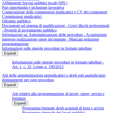
Affidamenti Servizi pubblici locali (SPL)
Pari opportunità e inclusione lavorativa
Composizione delle commissioni giudicatrici e CV dei component
Commissioni giudicatrici
Dibattito pubblico
Documenti sul sistema di qualificazione - Gravi illeciti professionali
- Progetti di investimento pubblico
Informazioni su: Automatizzazione delle procedure - Acquisizione
interesse realizzazione opere incompiute - Mancata redazione
programmazione
Informazioni sulle singole procedure in formato tabellare
Espandi
Informazioni sulle singole procedure in formato tabellare -
Art. 1, c. 32, Legge n. 190/2012
Atti delle amministrazioni aggiudicatrici e degli enti aggiudicatori
distintamente per ogni procedura
Espandi
Atti relativi alla programmazione di lavori, opere, servizi e
forniture
Espandi
Programma biennale degli acquisiti di beni e servizi
Programma triennale dei lavori pubblici