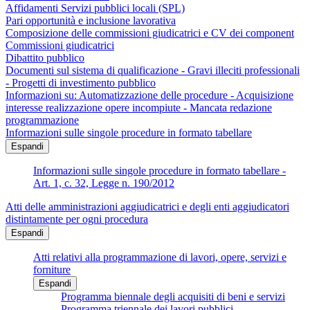
Affidamenti Servizi pubblici locali (SPL)
Pari opportunità e inclusione lavorativa
Composizione delle commissioni giudicatrici e CV dei component
Commissioni giudicatrici
Dibattito pubblico
Documenti sul sistema di qualificazione - Gravi illeciti professionali
- Progetti di investimento pubblico
Informazioni su: Automatizzazione delle procedure - Acquisizione
interesse realizzazione opere incompiute - Mancata redazione
programmazione
Informazioni sulle singole procedure in formato tabellare
Espandi
Informazioni sulle singole procedure in formato tabellare -
Art. 1, c. 32, Legge n. 190/2012
Atti delle amministrazioni aggiudicatrici e degli enti aggiudicatori
distintamente per ogni procedura
Espandi
Atti relativi alla programmazione di lavori, opere, servizi e
forniture
Espandi
Programma biennale degli acquisiti di beni e servizi
Programma triennale dei lavori pubblici