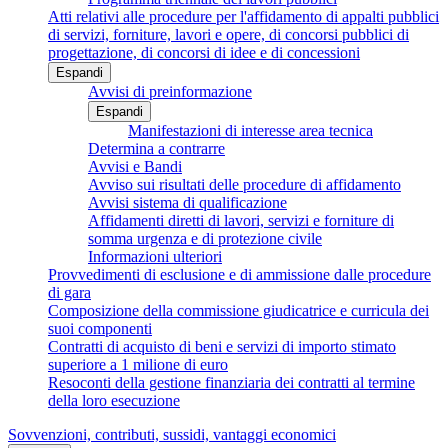
Atti relativi alle procedure per l'affidamento di appalti pubblici
di servizi, forniture, lavori e opere, di concorsi pubblici di
progettazione, di concorsi di idee e di concessioni
Espandi
Avvisi di preinformazione
Espandi
Manifestazioni di interesse area tecnica
Determina a contrarre
Avvisi e Bandi
Avviso sui risultati delle procedure di affidamento
Avvisi sistema di qualificazione
Affidamenti diretti di lavori, servizi e forniture di
somma urgenza e di protezione civile
Informazioni ulteriori
Provvedimenti di esclusione e di ammissione dalle procedure
di gara
Composizione della commissione giudicatrice e curricula dei
suoi componenti
Contratti di acquisto di beni e servizi di importo stimato
superiore a 1 milione di euro
Resoconti della gestione finanziaria dei contratti al termine
della loro esecuzione
Sovvenzioni, contributi, sussidi, vantaggi economici