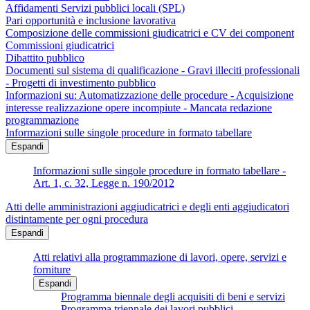
Affidamenti Servizi pubblici locali (SPL)
Pari opportunità e inclusione lavorativa
Composizione delle commissioni giudicatrici e CV dei component
Commissioni giudicatrici
Dibattito pubblico
Documenti sul sistema di qualificazione - Gravi illeciti professionali
- Progetti di investimento pubblico
Informazioni su: Automatizzazione delle procedure - Acquisizione
interesse realizzazione opere incompiute - Mancata redazione
programmazione
Informazioni sulle singole procedure in formato tabellare
Espandi
Informazioni sulle singole procedure in formato tabellare -
Art. 1, c. 32, Legge n. 190/2012
Atti delle amministrazioni aggiudicatrici e degli enti aggiudicatori
distintamente per ogni procedura
Espandi
Atti relativi alla programmazione di lavori, opere, servizi e
forniture
Espandi
Programma biennale degli acquisiti di beni e servizi
Programma triennale dei lavori pubblici