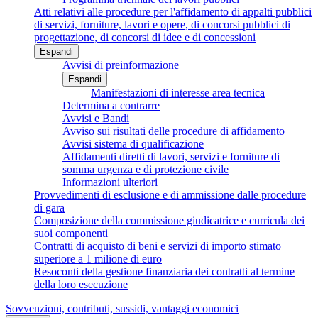
Atti relativi alle procedure per l'affidamento di appalti pubblici
di servizi, forniture, lavori e opere, di concorsi pubblici di
progettazione, di concorsi di idee e di concessioni
Espandi
Avvisi di preinformazione
Espandi
Manifestazioni di interesse area tecnica
Determina a contrarre
Avvisi e Bandi
Avviso sui risultati delle procedure di affidamento
Avvisi sistema di qualificazione
Affidamenti diretti di lavori, servizi e forniture di
somma urgenza e di protezione civile
Informazioni ulteriori
Provvedimenti di esclusione e di ammissione dalle procedure
di gara
Composizione della commissione giudicatrice e curricula dei
suoi componenti
Contratti di acquisto di beni e servizi di importo stimato
superiore a 1 milione di euro
Resoconti della gestione finanziaria dei contratti al termine
della loro esecuzione
Sovvenzioni, contributi, sussidi, vantaggi economici