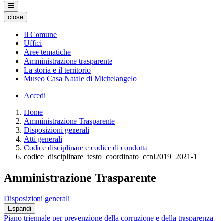
close
Il Comune
Uffici
Aree tematiche
Amministrazione trasparente
La storia e il territorio
Museo Casa Natale di Michelangelo
Accedi
Home
Amministrazione Trasparente
Disposizioni generali
Atti generali
Codice disciplinare e codice di condotta
codice_disciplinare_testo_coordinato_ccnl2019_2021-1
Amministrazione Trasparente
Disposizioni generali
Espandi
Piano triennale per prevenzione della corruzione e della trasparenza