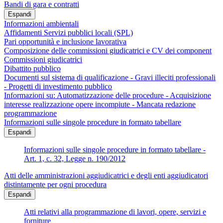
Bandi di gara e contratti
Espandi
Informazioni ambientali
Affidamenti Servizi pubblici locali (SPL)
Pari opportunità e inclusione lavorativa
Composizione delle commissioni giudicatrici e CV dei component
Commissioni giudicatrici
Dibattito pubblico
Documenti sul sistema di qualificazione - Gravi illeciti professionali
- Progetti di investimento pubblico
Informazioni su: Automatizzazione delle procedure - Acquisizione
interesse realizzazione opere incompiute - Mancata redazione
programmazione
Informazioni sulle singole procedure in formato tabellare
Espandi
Informazioni sulle singole procedure in formato tabellare -
Art. 1, c. 32, Legge n. 190/2012
Atti delle amministrazioni aggiudicatrici e degli enti aggiudicatori
distintamente per ogni procedura
Espandi
Atti relativi alla programmazione di lavori, opere, servizi e
forniture