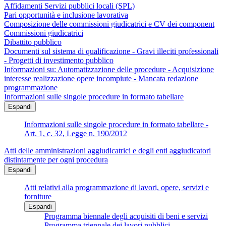
Affidamenti Servizi pubblici locali (SPL)
Pari opportunità e inclusione lavorativa
Composizione delle commissioni giudicatrici e CV dei component
Commissioni giudicatrici
Dibattito pubblico
Documenti sul sistema di qualificazione - Gravi illeciti professionali
- Progetti di investimento pubblico
Informazioni su: Automatizzazione delle procedure - Acquisizione
interesse realizzazione opere incompiute - Mancata redazione
programmazione
Informazioni sulle singole procedure in formato tabellare
Espandi
Informazioni sulle singole procedure in formato tabellare -
Art. 1, c. 32, Legge n. 190/2012
Atti delle amministrazioni aggiudicatrici e degli enti aggiudicatori
distintamente per ogni procedura
Espandi
Atti relativi alla programmazione di lavori, opere, servizi e
forniture
Espandi
Programma biennale degli acquisiti di beni e servizi
Programma triennale dei lavori pubblici