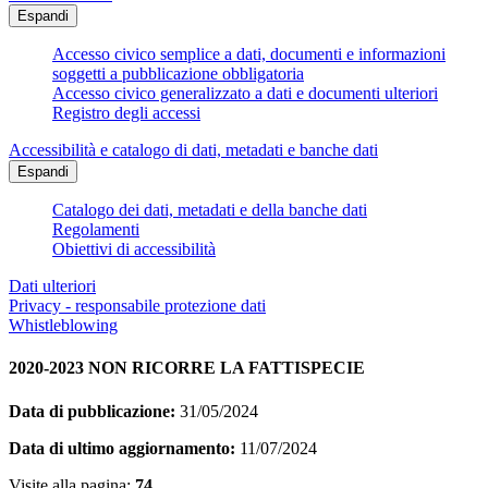
Espandi
Accesso civico semplice a dati, documenti e informazioni
soggetti a pubblicazione obbligatoria
Accesso civico generalizzato a dati e documenti ulteriori
Registro degli accessi
Accessibilità e catalogo di dati, metadati e banche dati
Espandi
Catalogo dei dati, metadati e della banche dati
Regolamenti
Obiettivi di accessibilità
Dati ulteriori
Privacy - responsabile protezione dati
Whistleblowing
2020-2023 NON RICORRE LA FATTISPECIE
Data di pubblicazione:
31/05/2024
Data di ultimo aggiornamento:
11/07/2024
Visite alla pagina:
74