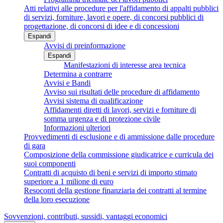
Atti relativi alle procedure per l'affidamento di appalti pubblici
di servizi, forniture, lavori e opere, di concorsi pubblici di
progettazione, di concorsi di idee e di concessioni
Espandi
Avvisi di preinformazione
Espandi
Manifestazioni di interesse area tecnica
Determina a contrarre
Avvisi e Bandi
Avviso sui risultati delle procedure di affidamento
Avvisi sistema di qualificazione
Affidamenti diretti di lavori, servizi e forniture di
somma urgenza e di protezione civile
Informazioni ulteriori
Provvedimenti di esclusione e di ammissione dalle procedure
di gara
Composizione della commissione giudicatrice e curricula dei
suoi componenti
Contratti di acquisto di beni e servizi di importo stimato
superiore a 1 milione di euro
Resoconti della gestione finanziaria dei contratti al termine
della loro esecuzione
Sovvenzioni, contributi, sussidi, vantaggi economici