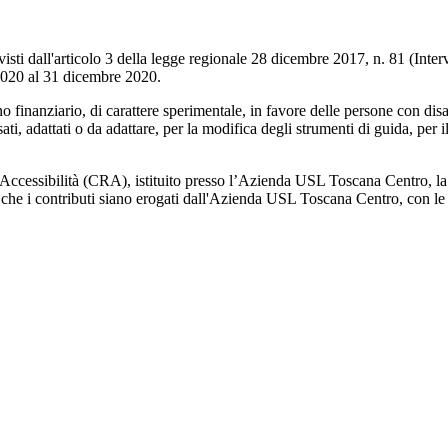
isti dall'articolo 3 della legge regionale 28 dicembre 2017, n. 81 (Interv
 2020 al 31 dicembre 2020.
no finanziario, di carattere sperimentale, in favore delle persone con dis
ati, adattati o da adattare, per la modifica degli strumenti di guida, per
’Accessibilità (CRA), istituito presso l’Azienda USL Toscana Centro, l
 che i contributi siano erogati dall'Azienda USL Toscana Centro, con le 