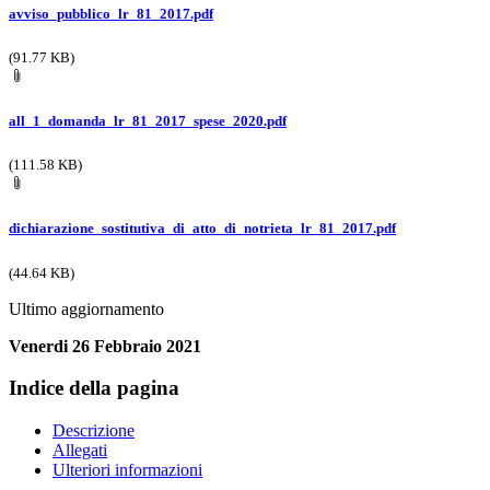
avviso_pubblico_lr_81_2017.pdf
(91.77 KB)
all_1_domanda_lr_81_2017_spese_2020.pdf
(111.58 KB)
dichiarazione_sostitutiva_di_atto_di_notrieta_lr_81_2017.pdf
(44.64 KB)
Ultimo aggiornamento
Venerdi 26 Febbraio 2021
Indice della pagina
Descrizione
Allegati
Ulteriori informazioni