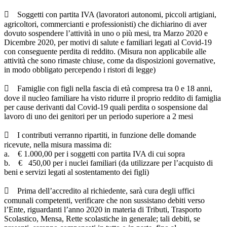
 Soggetti con partita IVA (lavoratori autonomi, piccoli artigiani,
agricoltori, commercianti e professionisti) che dichiarino di aver
dovuto sospendere l’attività in uno o più mesi, tra Marzo 2020 e
Dicembre 2020, per motivi di salute e familiari legati al Covid-19
con conseguente perdita di reddito. (Misura non applicabile alle
attività che sono rimaste chiuse, come da disposizioni governative,
in modo obbligato percependo i ristori di legge)
 Famiglie con figli nella fascia di età compresa tra 0 e 18 anni,
dove il nucleo familiare ha visto ridurre il proprio reddito di famiglia
per cause derivanti dal Covid-19 quali perdita o sospensione dal
lavoro di uno dei genitori per un periodo superiore a 2 mesi
 I contributi verranno ripartiti, in funzione delle domande
ricevute, nella misura massima di:
a. € 1.000,00 per i soggetti con partita IVA di cui sopra
b. € 450,00 per i nuclei familiari (da utilizzare per l’acquisto di
beni e servizi legati al sostentamento dei figli)
 Prima dell’accredito al richiedente, sarà cura degli uffici
comunali competenti, verificare che non sussistano debiti verso
l’Ente, riguardanti l’anno 2020 in materia di Tributi, Trasporto
Scolastico, Mensa, Rette scolastiche in generale; tali debiti, se