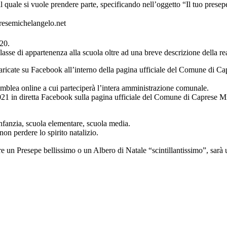
 quale si vuole prendere parte, specificando nell’oggetto “Il tuo presepe
resemichelangelo.net
20.
sse di appartenenza alla scuola oltre ad una breve descrizione della re
 caricate su Facebook all’interno della pagina ufficiale del Comune di 
emblea online a cui parteciperà l’intera amministrazione comunale.
 2021 in diretta Facebook sulla pagina ufficiale del Comune di Caprese M
infanzia, scuola elementare, scuola media.
non perdere lo spirito natalizio.
re un Presepe bellissimo o un Albero di Natale “scintillantissimo”, sa